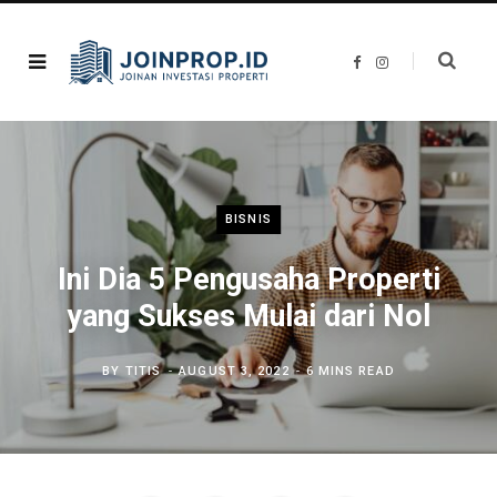
F
I
a
n
c
s
e
t
b
a
o
g
o
r
k
a
m
BISNIS
Ini Dia 5 Pengusaha Properti
yang Sukses Mulai dari Nol
BY
TITIS
AUGUST 3, 2022
6 MINS READ