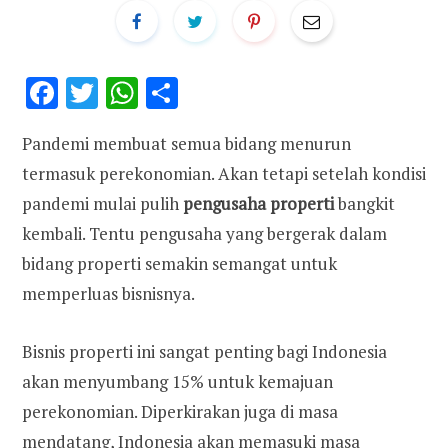
F
T
W
S
ac
w
h
h
Pandemi membuat semua bidang menurun
e
it
at
ar
termasuk perekonomian. Akan tetapi setelah kondisi
b
te
s
e
pandemi mulai pulih
pengusaha properti
bangkit
o
r
A
kembali. Tentu pengusaha yang bergerak dalam
o
p
bidang properti semakin semangat untuk
k
p
memperluas bisnisnya.
Bisnis properti ini sangat penting bagi Indonesia
akan menyumbang 15% untuk kemajuan
perekonomian. Diperkirakan juga di masa
mendatang, Indonesia akan memasuki masa