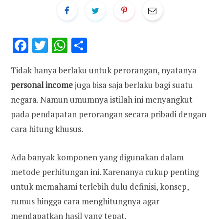
F
T
W
S
ac
w
h
h
Tidak hanya berlaku untuk perorangan, nyatanya
e
it
at
ar
personal income
juga bisa saja berlaku bagi suatu
b
te
s
e
negara. Namun umumnya istilah ini menyangkut
o
r
A
pada pendapatan perorangan secara pribadi dengan
o
p
cara hitung khusus.
k
p
Ada banyak komponen yang digunakan dalam
metode perhitungan ini. Karenanya cukup penting
untuk memahami terlebih dulu definisi, konsep,
rumus hingga cara menghitungnya agar
mendapatkan hasil yang tepat.