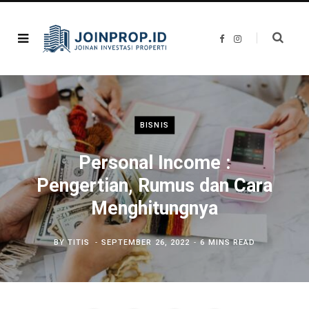
F
I
a
n
c
s
e
t
b
a
o
g
o
r
k
a
m
BISNIS
Personal Income :
Pengertian, Rumus dan Cara
Menghitungnya
BY
TITIS
SEPTEMBER 26, 2022
6 MINS READ