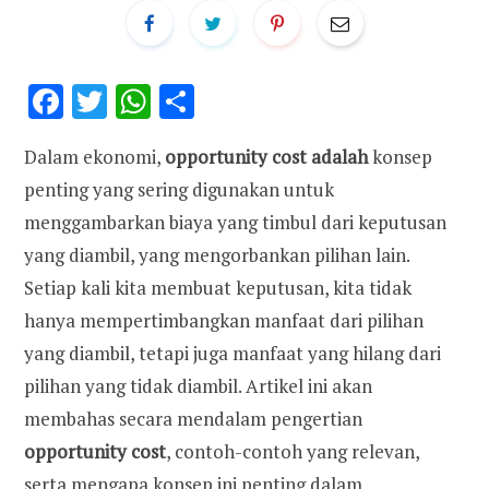
F
T
W
S
ac
w
h
h
Dalam ekonomi,
opportunity cost adalah
konsep
e
it
at
ar
penting yang sering digunakan untuk
b
te
s
e
menggambarkan biaya yang timbul dari keputusan
o
r
A
yang diambil, yang mengorbankan pilihan lain.
o
p
Setiap kali kita membuat keputusan, kita tidak
k
p
hanya mempertimbangkan manfaat dari pilihan
yang diambil, tetapi juga manfaat yang hilang dari
pilihan yang tidak diambil. Artikel ini akan
membahas secara mendalam pengertian
opportunity cost
, contoh-contoh yang relevan,
serta mengapa konsep ini penting dalam