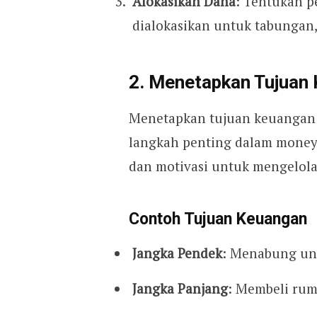
Alokasikan Dana
: Tentukan p
dialokasikan untuk tabungan,
2. Menetapkan Tujuan
Menetapkan tujuan keuangan 
langkah penting dalam money
dan motivasi untuk mengelola
Contoh Tujuan Keuangan
Jangka Pendek
: Menabung unt
Jangka Panjang
: Membeli rum