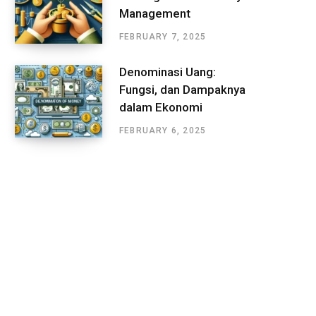
Management
FEBRUARY 7, 2025
Denominasi Uang:
Fungsi, dan Dampaknya
dalam Ekonomi
FEBRUARY 6, 2025