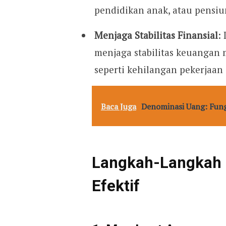
pendidikan anak, atau pensiu
Menjaga Stabilitas Finansial
:
menjaga stabilitas keuangan 
seperti kehilangan pekerjaan
Baca Juga
Denominasi Uang: Fun
Langkah-Langkah
Efektif