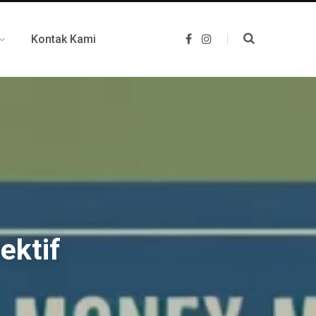
Kontak Kami
F
I
a
n
c
s
e
t
b
a
o
g
o
r
k
a
m
ektif