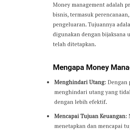
Money management adalah pro
bisnis, termasuk perencanaan,
pengeluaran. Tujuannya adal
digunakan dengan bijaksana 
telah ditetapkan.
Mengapa Money Mana
Menghindari Utang
: Dengan 
menghindari utang yang tida
dengan lebih efektif.
Mencapai Tujuan Keuangan
:
menetapkan dan mencapai tu