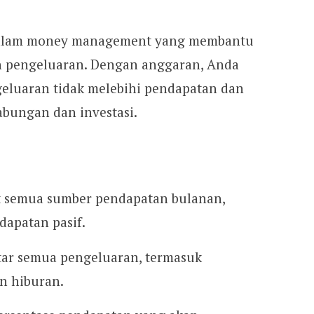
 dalam money management yang membantu
 pengeluaran. Dengan anggaran, Anda
eluaran tidak melebihi pendapatan dan
bungan dan investasi.
at semua sumber pendapatan bulanan,
dapatan pasif.
ftar semua pengeluaran, termasuk
n hiburan.