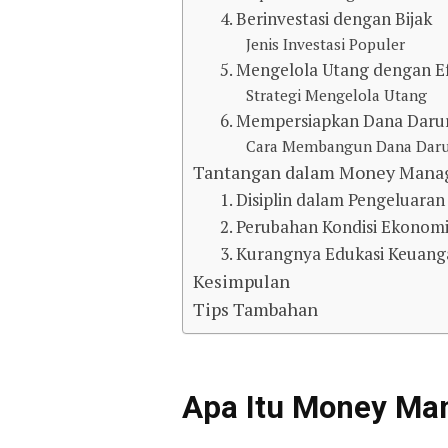
4. Berinvestasi dengan Bijak
Jenis Investasi Populer
5. Mengelola Utang dengan Ef
Strategi Mengelola Utang
6. Mempersiapkan Dana Daru
Cara Membangun Dana Daru
Tantangan dalam Money Man
1. Disiplin dalam Pengeluaran
2. Perubahan Kondisi Ekonom
3. Kurangnya Edukasi Keuan
Kesimpulan
Tips Tambahan
Apa Itu Money Ma