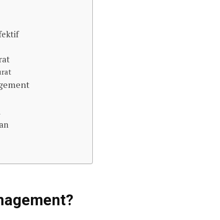
ektif
rat
rat
agement
i
gan
nagement?