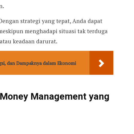
n.
 Dengan strategi yang tepat, Anda dapat
meskipun menghadapi situasi tak terduga
 atau keadaan darurat.
gsi, dan Dampaknya dalam Ekonomi
 Money Management yang