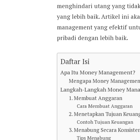
k
p
menghindari utang yang tida
yang lebih baik. Artikel ini 
management yang efektif un
pribadi dengan lebih baik.
Daftar Isi
Apa Itu Money Management?
Mengapa Money Management
Langkah-Langkah Money Manag
1. Membuat Anggaran
Cara Membuat Anggaran
2. Menetapkan Tujuan Keuan
Contoh Tujuan Keuangan
3. Menabung Secara Konsiste
Tips Menabung