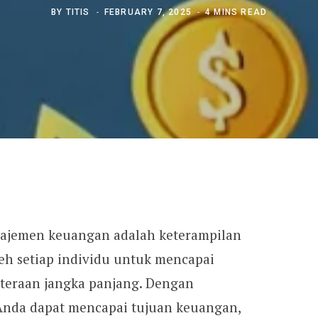
BY
TITIS
FEBRUARY 7, 2025
4 MINS READ
jemen keuangan adalah keterampilan
leh setiap individu untuk mencapai
ahteraan jangka panjang. Dengan
Anda dapat mencapai tujuan keuangan,