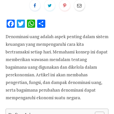
F
T
W
S
ac
w
h
h
Denominasi uang adalah aspek penting dalam sistem
e
it
at
ar
keuangan yang mempengaruhi cara kita
b
te
s
e
bertransaksi setiap hari. Memahami konsep ini dapat
o
r
A
memberikan wawasan mendalam tentang
o
p
bagaimana uang digunakan dan dikelola dalam
k
p
perekonomian. Artikel ini akan membahas
pengertian, fungsi, dan dampak denominasi uang,
serta bagaimana perubahan denominasi dapat
mempengaruhi ekonomi suatu negara.