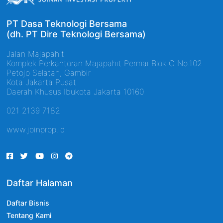
PT Dasa Teknologi Bersama
(dh. PT Dire Teknologi Bersama)
Jalan Majapahit
Komplek Perkantoran Majapahit Permai Blok C No.102
Petojo Selatan, Gambir
Kota Jakarta Pusat
Daerah Khusus Ibukota Jakarta 10160
021 2139 7182
www.joinprop.id
Daftar Halaman
Daftar Bisnis
Tentang Kami