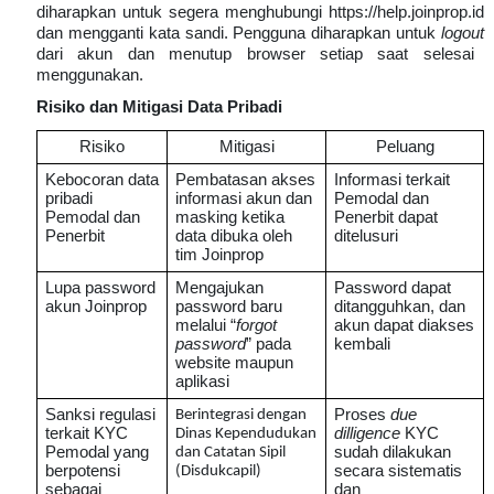
diharapkan untuk segera menghubungi https://help.joinprop.id
dan mengganti kata sandi. Pengguna diharapkan untuk
logout
dari akun dan menutup browser setiap saat selesai
menggunakan.
Risiko dan Mitigasi Data Pribadi
Risiko
Mitigasi
Peluang
Kebocoran data
Pembatasan akses
Informasi terkait
pribadi
informasi akun dan
Pemodal dan
Pemodal dan
masking ketika
Penerbit dapat
Penerbit
data dibuka oleh
ditelusuri
tim Joinprop
Lupa password
Mengajukan
Password dapat
akun Joinprop
password baru
ditangguhkan, dan
melalui “
forgot
akun dapat diakses
password
” pada
kembali
website maupun
aplikasi
Sanksi regulasi
Proses
due
Berintegrasi dengan
terkait KYC
dilligence
KYC
Dinas Kependudukan
Pemodal yang
sudah dilakukan
dan Catatan Sipil
berpotensi
secara sistematis
(Disdukcapil)
sebagai
dan