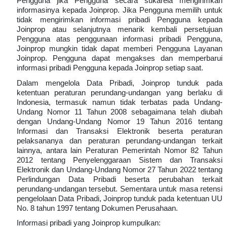
Pengguna jika Pengguna secara sukarela mengirimkan
informasinya kepada Joinprop. Jika Pengguna memilih untuk
tidak mengirimkan informasi pribadi Pengguna kepada
Joinprop atau selanjutnya menarik kembali persetujuan
Pengguna atas penggunaan informasi pribadi Pengguna,
Joinprop mungkin tidak dapat memberi Pengguna Layanan
Joinprop. Pengguna dapat mengakses dan memperbarui
informasi pribadi Pengguna kepada Joinprop setiap saat.
Dalam mengelola Data Pribadi, Joinprop tunduk pada
ketentuan peraturan perundang-undangan yang berlaku di
Indonesia, termasuk namun tidak terbatas pada Undang-
Undang Nomor 11 Tahun 2008 sebagaimana telah diubah
dengan Undang-Undang Nomor 19 Tahun 2016 tentang
Informasi dan Transaksi Elektronik beserta peraturan
pelaksananya dan peraturan perundang-undangan terkait
lainnya, antara lain Peraturan Pemerintah Nomor 82 Tahun
2012 tentang Penyelenggaraan Sistem dan Transaksi
Elektronik dan Undang-Undang Nomor 27 Tahun 2022 tentang
Perlindungan Data Pribadi beserta perubahan terkait
perundang-undangan tersebut. Sementara untuk masa retensi
pengelolaan Data Pribadi, Joinprop tunduk pada ketentuan UU
No. 8 tahun 1997 tentang Dokumen Perusahaan.
Informasi pribadi yang Joinprop kumpulkan: